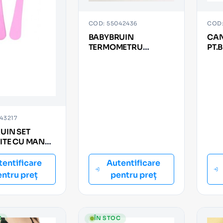
COD: 55042436
COD:
BABYBRUIN
CAN
TERMOMETRU
PT.
PENTRU APA
43217
UIN SET
ITE CU MANER
2buc)
tentificare
Autentificare
entru preț
pentru preț
C
ÎN STOC