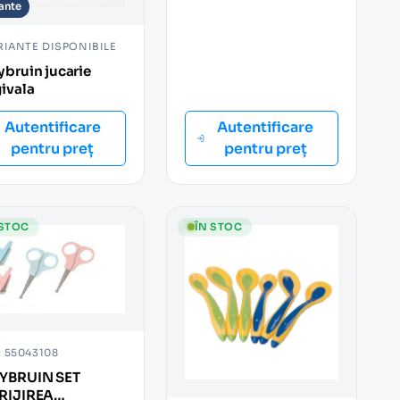
iante
RIANTE DISPONIBILE
bruin jucarie
ivala
Autentificare
Autentificare
pentru preț
pentru preț
 STOC
ÎN STOC
 55043108
YBRUIN SET
RIJIREA