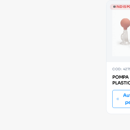
INDISP
COD: 427
POMPA 
PLASTI
Au
p
24