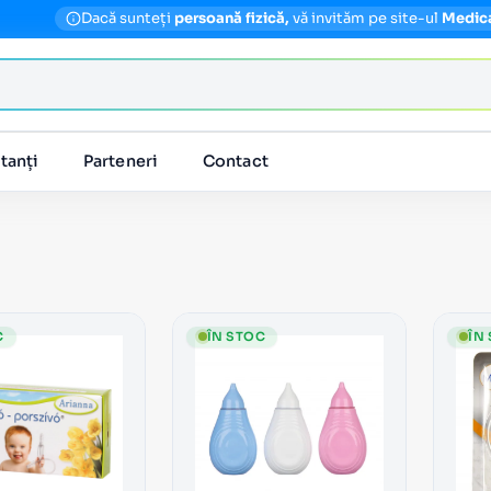
Dacă sunteți
persoană fizică,
vă invităm pe site-ul
Medic
tanți
Parteneri
Contact
C
ÎN STOC
ÎN