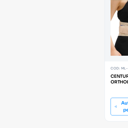
COD: ML-
CENTUR
ORTHOL
- UNIV
Au
p