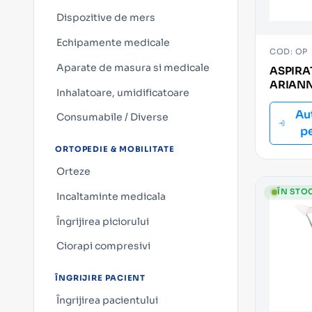
Dispozitive de mers
Echipamente medicale
COD: OP
Aparate de masura si medicale
ASPIRA
ARIAN
Inhalatoare, umidificatoare
Au
Consumabile / Diverse
p
ORTOPEDIE & MOBILITATE
Orteze
ÎN STO
Incaltaminte medicala
Îngrijirea piciorului
Ciorapi compresivi
ÎNGRIJIRE PACIENT
Îngrijirea pacientului