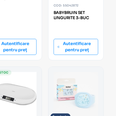
HIILOR
COD: 55042872
BABYBRUIN SET
LINGURITE 3-BUC
Autentificare
Autentificare
pentru preț
pentru preț
 STOC