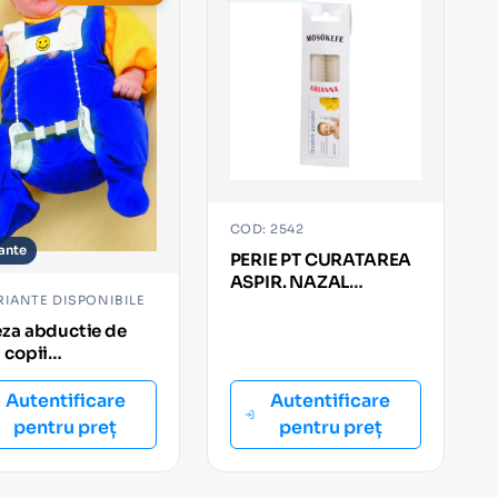
COD: 2542
iante
PERIE PT CURATAREA
ASPIR. NAZAL
RIANTE DISPONIBILE
ARIANNA
eza abductie de
 copii
HOLAND ML-
3
Autentificare
Autentificare
pentru preț
pentru preț