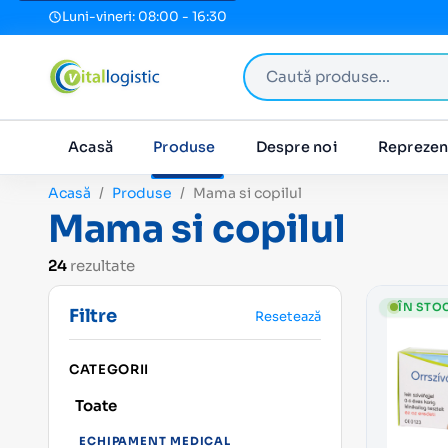
Luni-vineri: 08:00 - 16:30
Caută produse
Acasă
Produse
Despre noi
Reprezen
Acasă
Produse
Mama si copilul
Mama si copilul
24
rezultate
ÎN STO
Filtre
Resetează
CATEGORII
Toate
ECHIPAMENT MEDICAL