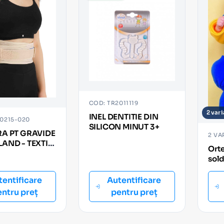
COD: TR2011119
2 var
INEL DENTITIE DIN
0215-020
SILICON MINUT 3+
A PT GRAVIDE
2 VA
AND - TEXTIL
Ort
ERSAL
sold
ORT
033
tentificare
Autentificare
entru preț
pentru preț