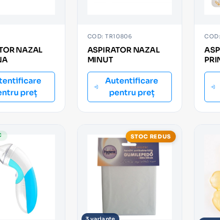
COD: TR10806
COD:
TOR NAZAL
ASPIRATOR NAZAL
ASP
NA
MINUT
PRI
BUC
tentificare
Autentificare
entru preț
pentru preț
C
STOC REDUS
3 variante