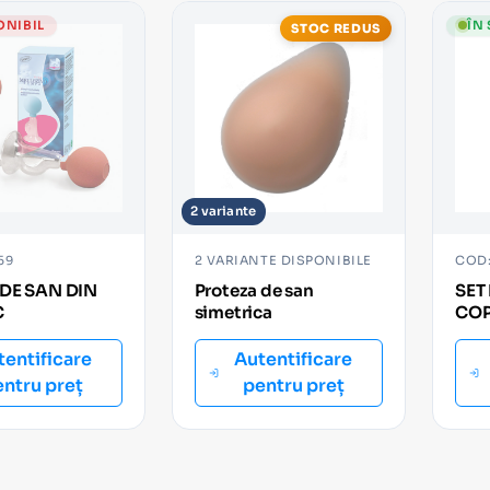
ONIBIL
ÎN
STOC REDUS
2 variante
59
2 VARIANTE DISPONIBILE
COD:
DE SAN DIN
Proteza de san
SET
C
simetrica
COP
tentificare
Autentificare
entru preț
pentru preț