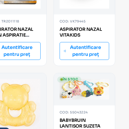
 TR2011118
COD: VK79445
IRATOR NAZAL
ASPIRATOR NAZAL
N ASPIRATIE
VITAKIDS
ALA MINUT
Autentificare
Autentificare
pentru preț
pentru preț
ÎN STOC
COD: 55043224
BABYBRUIN
LANTISOR SUZETA