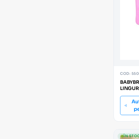
COD: 550
BABYBR
LINGUR
LUNG (
Au
p
ÎN STO