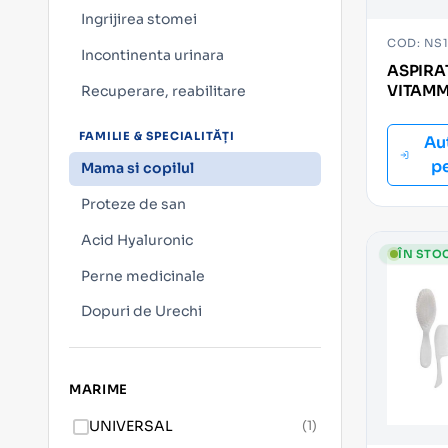
Ingrijirea stomei
COD: NS
Incontinenta urinara
ASPIRA
VITAMM
Recuperare, reabilitare
ELECTR
FAMILIE & SPECIALITĂȚI
Au
p
Mama si copilul
Proteze de san
Acid Hyaluronic
ÎN STO
Perne medicinale
Dopuri de Urechi
MARIME
UNIVERSAL
(1)