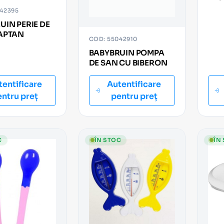
UNG
42395
UIN PERIE DE
APTAN
COD: 55042910
BABYBRUIN POMPA
DE SAN CU BIBERON
tentificare
Autentificare
entru preț
pentru preț
C
ÎN STOC
ÎN