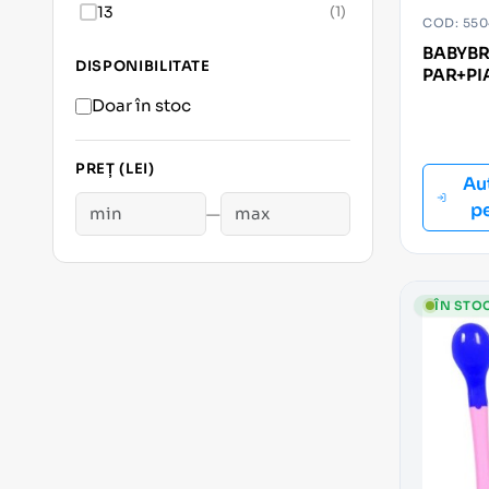
13
(1)
COD: 550
BABYBR
DISPONIBILITATE
PAR+PI
Doar în stoc
PREȚ (LEI)
Au
p
—
ÎN STO