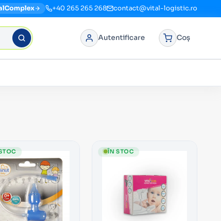
alComplex
+40 265 265 268
contact@vital-logistic.ro
Autentificare
Coș
 STOC
ÎN STOC