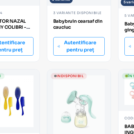
5 var
14
3 VARIANTE DISPONIBILE
5 VA
TOR NAZAL
Babybruin cearsaf din
Baby
Y COLIBRI -
cauciuc
ging
IC
tentificare
Autentificare
entru preț
pentru preț
C
INDISPONIBIL
ÎN
COD:
BAB
ING