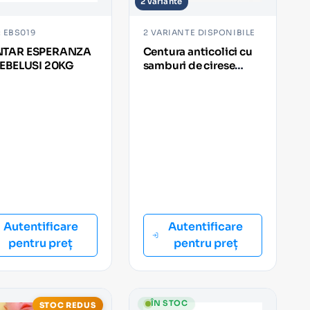
2 variante
 EBS019
2 VARIANTE DISPONIBILE
TAR ESPERANZA
Centura anticolici cu
BEBELUSI 20KG
samburi de cirese
Redline
Autentificare
Autentificare
pentru preț
pentru preț
ÎN STOC
STOC REDUS