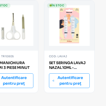
 STOC
ÎN STOC
 TR10805
COD: LAVAJ
 MANICHIURA
SET SERINGA LAVAJ
II 3 PIESE MINUT
NAZAL 10ML -
2buc/set
Autentificare
Autentificare
pentru preț
pentru preț