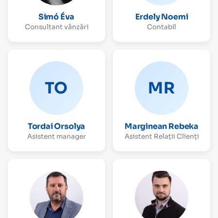
Simó Éva
Erdely Noemi
Consultant vânzări
Contabil
TO
MR
Tordai Orsolya
Marginean Rebeka
Asistent manager
Asistent Relații Clienți