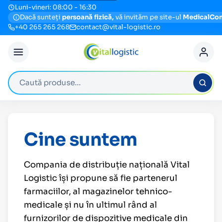
Luni-vineri: 08:00 - 16:30
Dacă sunteți
persoană fizică,
vă invităm pe site-ul
MedicalCo
+40 265 265 268
contact@vital-logistic.ro
Caută produse
Cine suntem
Compania de distribuție națională Vital
Logistic își propune să fie partenerul
farmaciilor, al magazinelor tehnico-
medicale și nu în ultimul rând al
furnizorilor de dispozitive medicale din