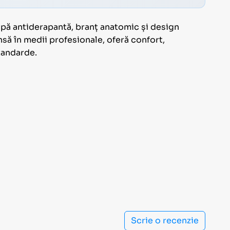
pă antiderapantă, branț anatomic și design
nsă în medii profesionale, oferă confort,
standarde.
Scrie o recenzie