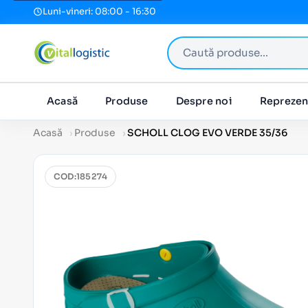
Luni-vineri: 08:00 - 16:30
Caută produse
Acasă
Produse
Despre noi
Reprezen
Acasă
Produse
SCHOLL CLOG EVO VERDE 35/36
COD:
185274