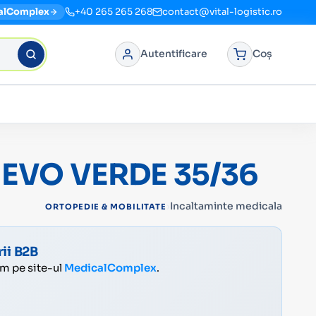
alComplex
+40 265 265 268
contact@vital-logistic.ro
Autentificare
Coș
EVO VERDE 35/36
›
Incaltaminte medicala
ORTOPEDIE & MOBILITATE
ii B2B
ăm pe site-ul
MedicalComplex
.