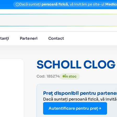
Dacă sunteți
persoană fizică,
vă invităm pe site-ul
Medic
tanți
Parteneri
Contact
SCHOLL CLOG 
Cod: 185274
În stoc
Preț disponibil pentru partener
Dacă sunteți persoană fizică, vă invit
Autentificare pentru preț