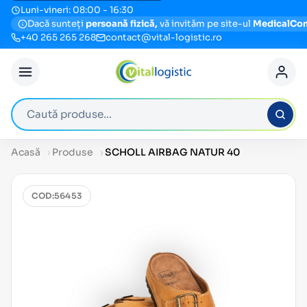
Luni-vineri: 08:00 - 16:30
Dacă sunteți
persoană fizică,
vă invităm pe site-ul
MedicalCo
+40 265 265 268
contact@vital-logistic.ro
Caută produse
Acasă
Produse
SCHOLL AIRBAG NATUR 40
COD:
56453