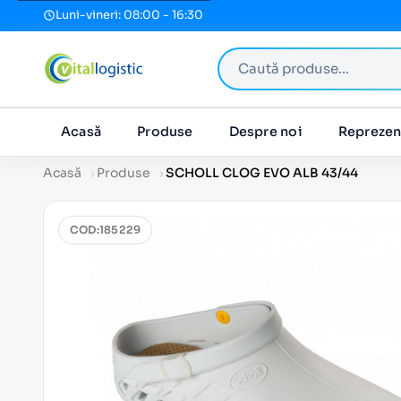
Luni-vineri: 08:00 - 16:30
Caută produse
Acasă
Produse
Despre noi
Reprezen
Acasă
Produse
SCHOLL CLOG EVO ALB 43/44
COD:
185229