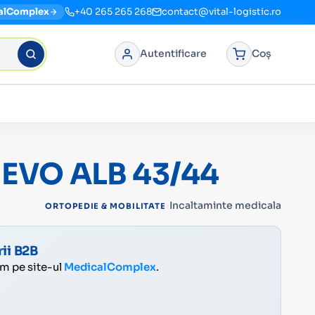
alComplex
+40 265 265 268
contact@vital-logistic.ro
Autentificare
Coș
EVO ALB 43/44
›
Incaltaminte medicala
ORTOPEDIE & MOBILITATE
ii B2B
ăm pe site-ul
MedicalComplex
.