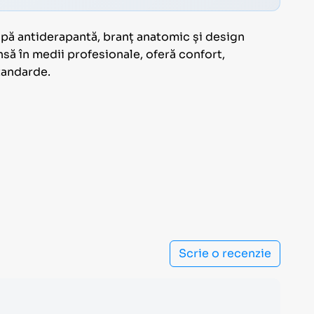
pă antiderapantă, branț anatomic și design
nsă în medii profesionale, oferă confort,
standarde.
Scrie o recenzie