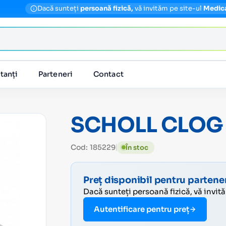
Dacă sunteți
persoană fizică,
vă invităm pe site-ul
Medic
tanți
Parteneri
Contact
SCHOLL CLOG 
Cod: 185229
În stoc
Preț disponibil pentru partener
Dacă sunteți persoană fizică, vă invit
Autentificare pentru preț