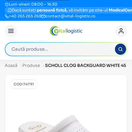
Luni-vineri: 08:00 - 16:30
Dacă sunteți
persoană fizică,
vă invităm pe site-ul
MedicalCo
+40 265 265 268
contact@vital-logistic.ro
Caută produse
Acasă
Produse
SCHOLL CLOG BACKGUARD WHITE 45
COD:
74791