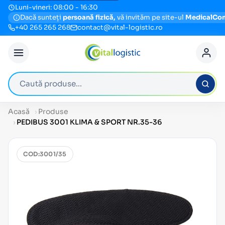
Luni-vineri: 08:00 - 16:30
Dacă sunteți
persoană fizică,
vă invităm pe site-ul
MedicalCo
+40 265 265 268
contact@vital-logistic.ro
Caută produse
Acasă
Produse
PEDIBUS 3001 KLIMA & SPORT NR.35-36
COD:
3001/35