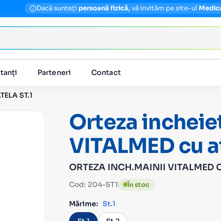
Dacă sunteți
persoană fizică,
vă invităm pe site-ul
Medic
tanți
Parteneri
Contact
TELA ST.1
Orteza incheie
VITALMED cu at
ORTEZA INCH.MAINII VITALMED C
Cod: 204-ST1
În stoc
Mărime:
St.1