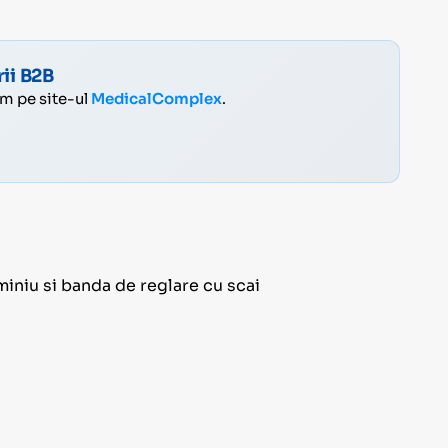
ii B2B
ăm pe site-ul
MedicalComplex
.
miniu si banda de reglare cu scai