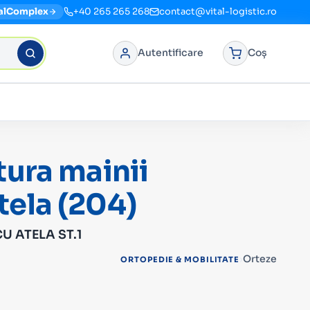
alComplex
+40 265 265 268
contact@vital-logistic.ro
Autentificare
Coș
tura mainii
ela (204)
U ATELA ST.1
›
Orteze
ORTOPEDIE & MOBILITATE