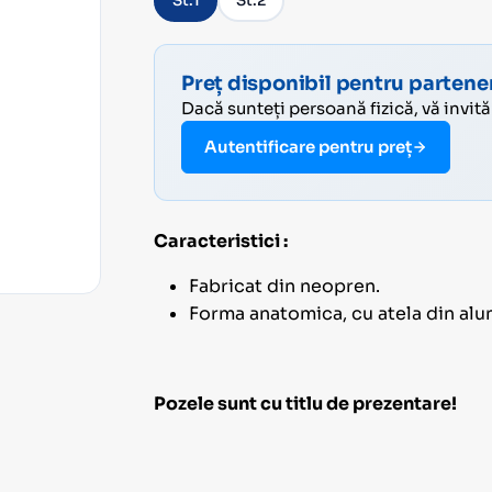
St.1
St.2
Preț disponibil pentru partener
Dacă sunteți persoană fizică, vă invit
Autentificare pentru preț
Caracteristici :
Fabricat din neopren.
Forma anatomica, cu atela din alu
Pozele sunt cu titlu de prezentare!