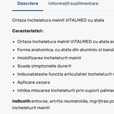
Descriere
Informații suplimentare
Orteza incheietura mainii VITALMED cu atela
Caracteristici :
Orteza incheietura mainii VITALMED cu atela es
Forma anatomica, cu atela din aluminiu si band
Imobilizarea incheieturii mainii
Scade simptomele durerii
Imbunatateste functia articulatiei incheieturii 
Aplicare usoara
Inhiba miscarea incheieturii prin suport palmar
Indicatii:
entorse, artrita reumatoida, ingrijirea p
incheieturii mainii