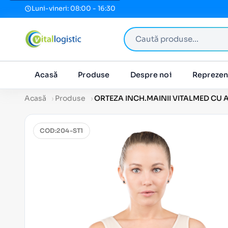
Luni-vineri: 08:00 - 16:30
Caută produse
Acasă
Produse
Despre noi
Reprezen
Acasă
Produse
ORTEZA INCH.MAINII VITALMED CU A
COD:
204-ST1