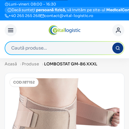
Luni-vineri: 08:00 - 16:30
Dacă sunteți
persoană fizică,
vă invităm pe site-ul
MedicalCo
+40 265 265 268
contact@vital-logistic.ro
Caută produse
Acasă
Produse
LOMBOSTAT GM-B6 XXXL
COD:
187152