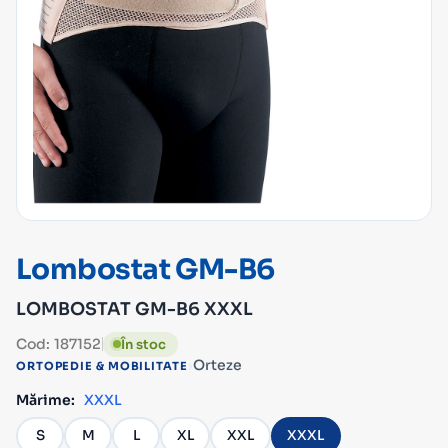
Lombostat GM-B6
LOMBOSTAT GM-B6 XXXL
Cod: 187152
În stoc
›
Orteze
ORTOPEDIE & MOBILITATE
Mărime:
XXXL
S
M
L
XL
XXL
XXXL