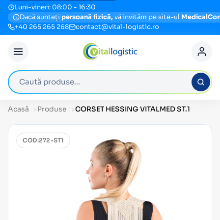
Luni-vineri: 08:00 - 16:30
Dacă sunteți
persoană fizică,
vă invităm pe site-ul
MedicalCo
+40 265 265 268
contact@vital-logistic.ro
Caută produse
Acasă
Produse
CORSET HESSING VITALMED ST.1
COD:
272-ST1