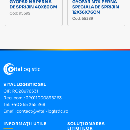
GYOPAR N6 PERNA
GYOPAR N7K PERNA
DE SPRIJIN 40X80CM
SPECIALA DE SPRIJIN
12X36X76CM
Cod: 95692
Cod: 65389
VITAL LOGISTIC SRL
CIF: RO28976531
Reg. com.: J2011000836263
Tel:
+40 265 265 268
Email:
contact@vital-logistic.ro
INFORMAȚII UTILE
SOLUȚIONAREA
LITIGIILOR