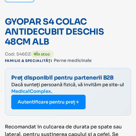
GYOPAR S4 COLAC
ANTIDECUBIT DESCHIS
48CM ALB
Cod: 54602
În stoc
›
Perne medicinale
FAMILIE & SPECIALITĂȚI
Preț disponibil pentru partenerii B2B
Dacă sunteți persoană fizică, vă invităm pe site-ul
MedicalComplex
.
Autentificare pentru preț
Recomandat in culcarea de durata pe spate sau
lateral, pentru sustinerea capului si a cefei. Se