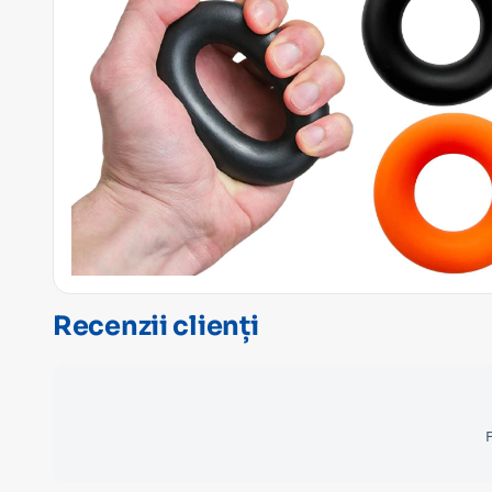
Recenzii clienți
F