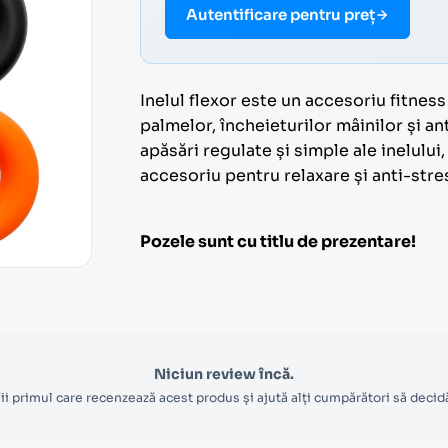
Autentificare pentru preț
Inelul flexor este un accesoriu fitnes
palmelor, încheieturilor mâinilor și a
apăsări regulate și simple ale inelului,
accesoriu pentru relaxare și anti-stre
Pozele sunt cu titlu de prezentare!
Niciun review încă.
ii primul care recenzează acest produs și ajută alți cumpărători să decid