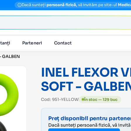
Dacă sunteți
persoană fizică,
vă invităm pe site-ul
Medic
tanți
Parteneri
Contact
 - GALBEN
INEL FLEXOR V
SOFT - GALBE
Cod: 951-YELLOW
În stoc — 129 buc
Preț disponibil pentru partener
Dacă sunteți persoană fizică, vă invit