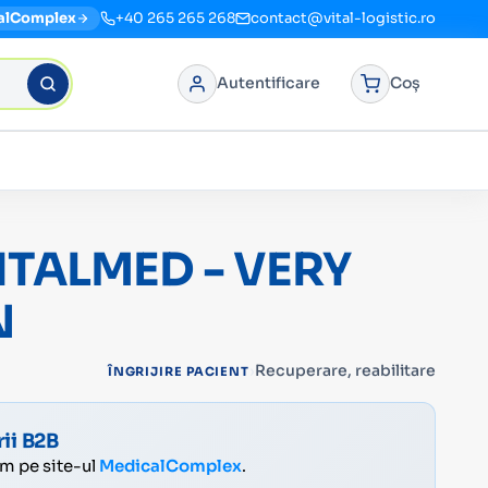
alComplex
+40 265 265 268
contact@vital-logistic.ro
Autentificare
Coș
ITALMED - VERY
N
›
Recuperare, reabilitare
ÎNGRIJIRE PACIENT
ii B2B
ăm pe site-ul
MedicalComplex
.