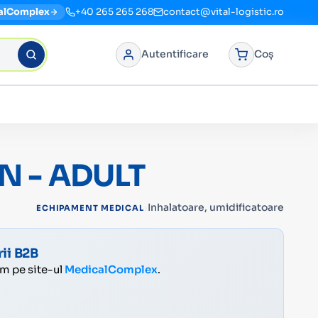
alComplex
+40 265 265 268
contact@vital-logistic.ro
Autentificare
Coș
N - ADULT
›
Inhalatoare, umidificatoare
ECHIPAMENT MEDICAL
ii B2B
ăm pe site-ul
MedicalComplex
.