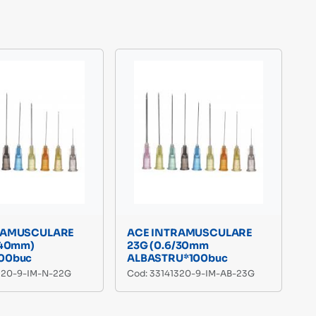
RAMUSCULARE
ACE INTRAMUSCULARE
/40mm)
23G (0.6/30mm
00buc
ALBASTRU*100buc
320-9-IM-N-22G
Cod: 33141320-9-IM-AB-23G