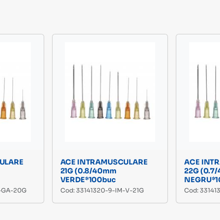
ULARE
ACE INTRAMUSCULARE
ACE INT
21G (0.8/40mm
22G (0.7
VERDE*100buc
NEGRU*1
M-GA-20G
Cod: 33141320-9-IM-V-21G
Cod: 33141