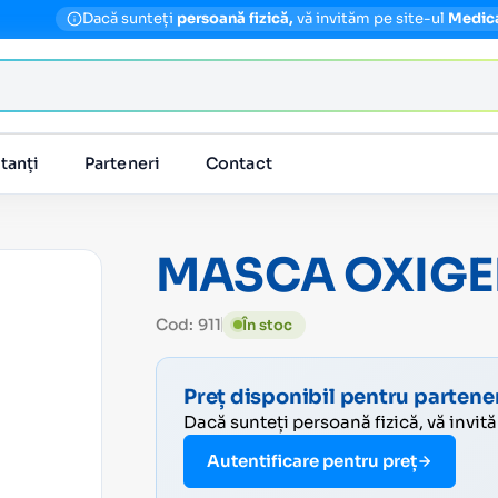
Dacă sunteți
persoană fizică,
vă invităm pe site-ul
Medic
tanți
Parteneri
Contact
MASCA OXIGE
Cod: 911
În stoc
Preț disponibil pentru partener
Dacă sunteți persoană fizică, vă invit
Autentificare pentru preț