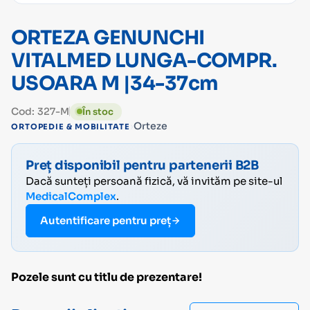
ORTEZA GENUNCHI
VITALMED LUNGA-COMPR.
USOARA M |34-37cm
Cod: 327-M
În stoc
›
Orteze
ORTOPEDIE & MOBILITATE
Preț disponibil pentru partenerii B2B
Dacă sunteți persoană fizică, vă invităm pe site-ul
MedicalComplex
.
Autentificare pentru preț
Pozele sunt cu titlu de prezentare!