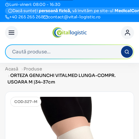
Luni-vineri: 08:00 - 16:30
Dacă sunteți
persoană fizică,
vă invităm pe site-ul
MedicalCo
+40 265 265 268
contact@vital-logistic.ro
Caută produse
Acasă
Produse
ORTEZA GENUNCHI VITALMED LUNGA-COMPR.
USOARA M |34-37cm
COD:
327-M