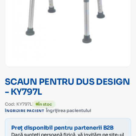
SCAUN PENTRU DUS DESIGN
- KY797L
Cod: KY797L
În stoc
›
Îngrijirea pacientului
ÎNGRIJIRE PACIENT
Preț disponibil pentru partenerii B2B
Dacă sunteți persoană fizică, vă invităm pe site-ul