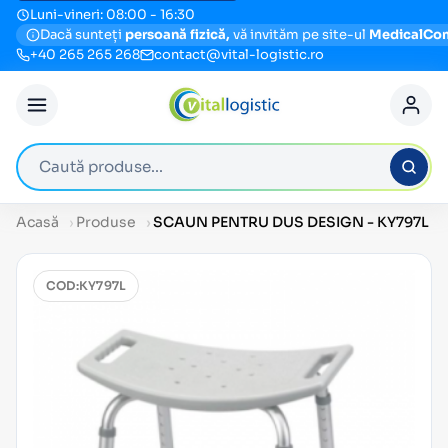
Luni-vineri: 08:00 - 16:30
Dacă sunteți
persoană fizică,
vă invităm pe site-ul
MedicalCo
+40 265 265 268
contact@vital-logistic.ro
Caută produse
Acasă
Produse
SCAUN PENTRU DUS DESIGN - KY797L
COD:
KY797L