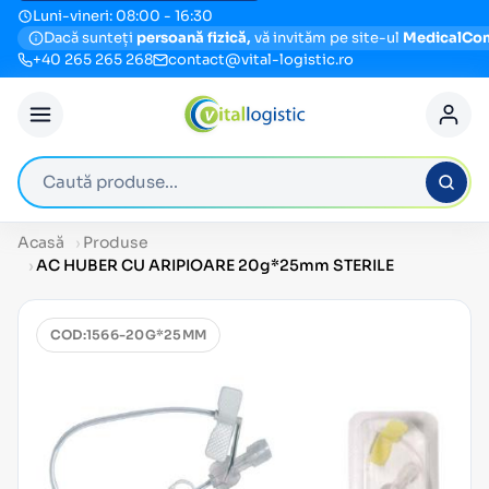
Luni-vineri: 08:00 - 16:30
Dacă sunteți
persoană fizică,
vă invităm pe site-ul
MedicalCo
+40 265 265 268
contact@vital-logistic.ro
Caută produse
Acasă
Produse
AC HUBER CU ARIPIOARE 20g*25mm STERILE
COD:
1566-20G*25MM