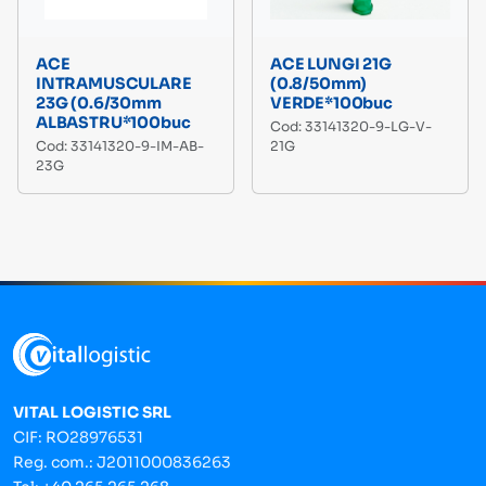
ACE
ACE LUNGI 21G
INTRAMUSCULARE
(0.8/50mm)
23G (0.6/30mm
VERDE*100buc
ALBASTRU*100buc
Cod: 33141320-9-LG-V-
Cod: 33141320-9-IM-AB-
21G
23G
VITAL LOGISTIC SRL
CIF: RO28976531
Reg. com.: J2011000836263