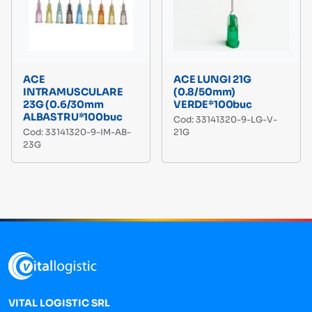
ACE
ACE LUNGI 21G
INTRAMUSCULARE
(0.8/50mm)
23G (0.6/30mm
VERDE*100buc
ALBASTRU*100buc
Cod: 33141320-9-LG-V-
Cod: 33141320-9-IM-AB-
21G
23G
VITAL LOGISTIC SRL