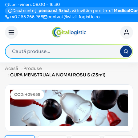
Luni-vineri: 08:00 - 16:30
Dacă sunteți
persoană fizică,
vă invităm pe site-ul
MedicalCo
+40 265 265 268
contact@vital-logistic.ro
Caută produse
Acasă
Produse
CUPA MENSTRUALA NOMAI ROSU S (23ml)
COD:
H09658