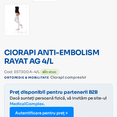
CIORAPI ANTI-EMBOLISM
RAYAT AG 4/L
Cod: EST300A-4/L
În stoc
›
Ciorapi compresivi
ORTOPEDIE & MOBILITATE
Preț disponibil pentru partenerii B2B
Dacă sunteți persoană fizică, vă invităm pe site-ul
MedicalComplex
.
Autentificare pentru preț