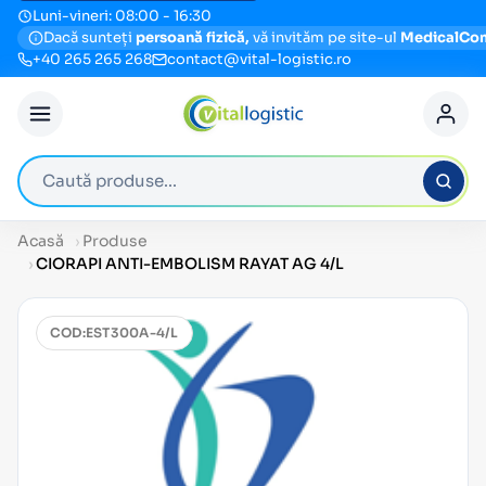
Luni-vineri: 08:00 - 16:30
Dacă sunteți
persoană fizică,
vă invităm pe site-ul
MedicalCo
+40 265 265 268
contact@vital-logistic.ro
Caută produse
Acasă
Produse
CIORAPI ANTI-EMBOLISM RAYAT AG 4/L
COD:
EST300A-4/L