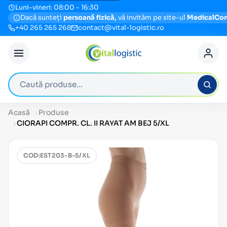
Luni-vineri: 08:00 - 16:30
Dacă sunteți
persoană fizică,
vă invităm pe site-ul
MedicalCo
+40 265 265 268
contact@vital-logistic.ro
Caută produse
Acasă
Produse
CIORAPI COMPR. CL. II RAYAT AM BEJ 5/XL
COD:
EST203-B-5/XL