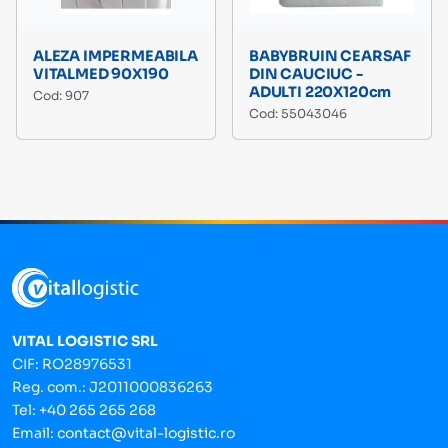
ALEZA IMPERMEABILA
BABYBRUIN CEARSAF
VITALMED 90X190
DIN CAUCIUC -
ADULTI 220X120cm
Cod: 907
Cod: 55043046
VITAL LOGISTIC SRL
CIF: RO28976531
Reg. com.: J2011000836263
Tel:
+40 265 265 268
Email:
contact@vital-logistic.ro