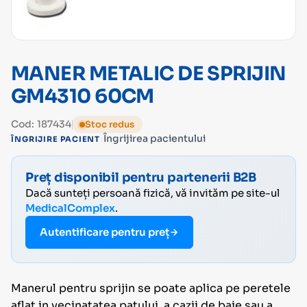
MANER METALIC DE SPRIJIN
GM4310 60CM
Cod: 187434
Stoc redus
›
Îngrijirea pacientului
ÎNGRIJIRE PACIENT
Preț disponibil pentru partenerii B2B
Dacă sunteți persoană fizică, vă invităm pe site-ul
MedicalComplex
.
Autentificare pentru preț
Manerul pentru sprijin se poate aplica pe peretele
aflat in vecinatatea patului, a cazii de baie sau a