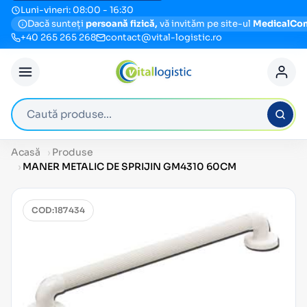
Luni-vineri: 08:00 - 16:30
Dacă sunteți
persoană fizică,
vă invităm pe site-ul
MedicalCo
+40 265 265 268
contact@vital-logistic.ro
Caută produse
Acasă
Produse
MANER METALIC DE SPRIJIN GM4310 60CM
COD:
187434