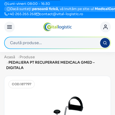
Luni-vineri: 08:00 - 16:30
Dacă sunteți
persoană fizică,
vă invităm pe site-ul
MedicalCo
+40 265 265 268
contact@vital-logistic.ro
Caută produse
Acasă
Produse
PEDALIERA PT RECUPERARE MEDICALA GMED -
DIGITALA
COD:
187797