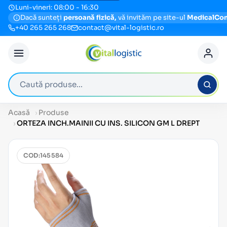
Luni-vineri: 08:00 - 16:30
Dacă sunteți
persoană fizică,
vă invităm pe site-ul
MedicalCo
+40 265 265 268
contact@vital-logistic.ro
Caută produse
Acasă
Produse
ORTEZA INCH.MAINII CU INS. SILICON GM L DREPT
COD:
145584