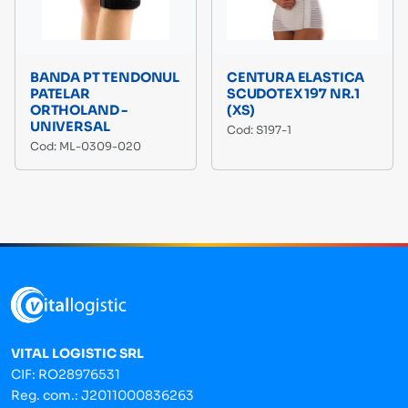
BANDA PT TENDONUL
CENTURA ELASTICA
PATELAR
SCUDOTEX 197 NR.1
ORTHOLAND -
(XS)
UNIVERSAL
Cod: S197-1
Cod: ML-0309-020
VITAL LOGISTIC SRL
CIF: RO28976531
Reg. com.: J2011000836263