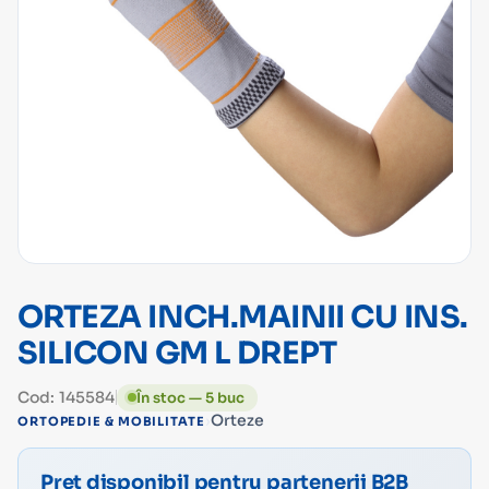
ORTEZA INCH.MAINII CU INS.
SILICON GM L DREPT
Cod: 145584
În stoc — 5 buc
›
Orteze
ORTOPEDIE & MOBILITATE
Preț disponibil pentru partenerii B2B