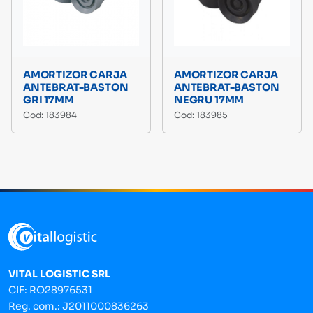
AMORTIZOR CARJA
AMORTIZOR CARJA
ANTEBRAT-BASTON
ANTEBRAT-BASTON
GRI 17MM
NEGRU 17MM
Cod: 183984
Cod: 183985
VITAL LOGISTIC SRL
CIF: RO28976531
Reg. com.: J2011000836263