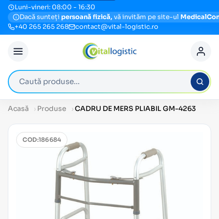
Luni-vineri: 08:00 - 16:30
Dacă sunteți
persoană fizică,
vă invităm pe site-ul
MedicalCo
+40 265 265 268
contact@vital-logistic.ro
Caută produse
Acasă
Produse
CADRU DE MERS PLIABIL GM-4263
COD:
186684